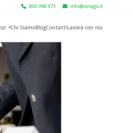
800 098 973
info@octago.it
vizi
Chi Siamo
Blog
Contatti
Lavora con noi