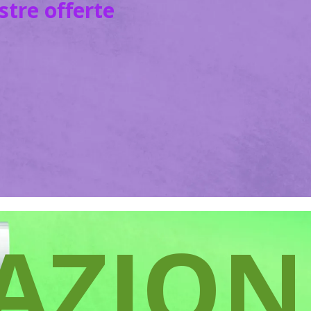
ostre offerte
AZION