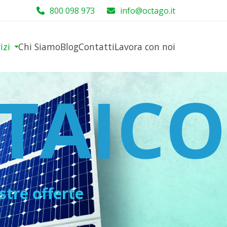
800 098 973
info@octago.it
vizi
Chi Siamo
Blog
Contatti
Lavora con noi
TAICO
ostre offerte