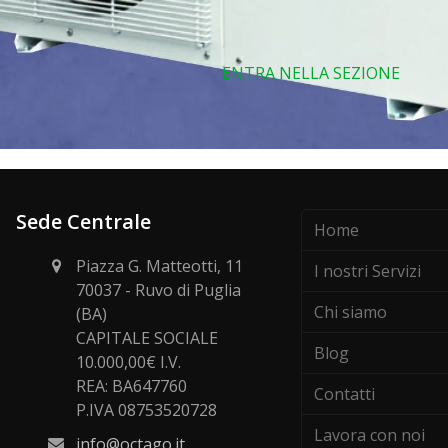
ENTRA NELLA SEZIONE
Sede Centrale
Home
Piazza G. Matteotti, 11
I nostri Servizi
70037 - Ruvo di Puglia
Chi siamo
(BA)
CAPITALE SOCIALE
Blog
10.000,00€ I.V.
REA: BA647760
Contatti
P.IVA 08753520728
Lavora con noi
info@octago.it