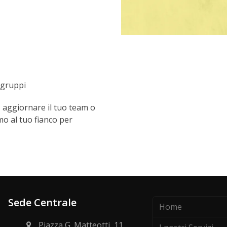
 gruppi
i, aggiornare il tuo team o
o al tuo fianco per
Sede Centrale
Home
Piazza G. Matteotti, 11