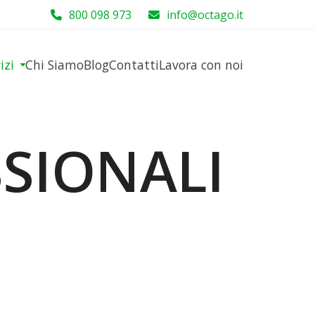
800 098 973
info@octago.it
vizi
Chi Siamo
Blog
Contatti
Lavora con noi
SSIONALI