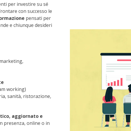
nti per investire su sé
frontare con successo le
 formazione
pensati per
iende e chiunque desideri
 marketing,
te
eam working)
ia, sanità, ristorazione,
tico, aggiornato e
n presenza, online o in