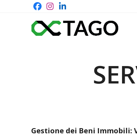
Skip
Facebook
Instagram
LinkedIn
to
content
SER
Gestione dei Beni Immobili: V