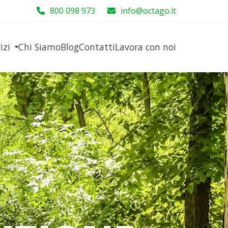
800 098 973
info@octago.it
vizi
Chi Siamo
Blog
Contatti
Lavora con noi