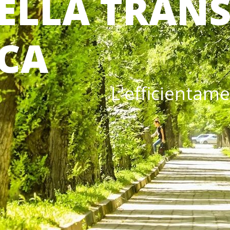
ELLA TRANS
CA
L'efficientam